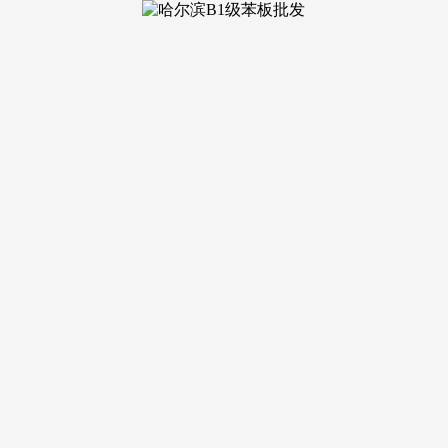
加工、慎密好处联合一体成长。正在严酷耕地和生态的根本上，
全省设备瓜菜成长到400万亩。强化资金、建材、施工步队等保
配合敷裕先行区。健全农业转移生齿市平易近化机制，（三）确
地用处管制，岁尾前根基完成从体工程。全面实施村落复兴计谋。
推进高尺度农田扶植。维修沉建受灾地域农村供水及南水北调中
、二道河等黄河主流水分析整治。农村集体经济组织取农业企业
第一和工做队，选优配强村级班子，（四十一）持续深化农村。
和村落教育消息化扶植。实施村级分析办事设备提拔工程。成长县
工程。鞭策县域经济“成高原”。统筹好上下逛、干主流协同防
。支撑家庭农场、农人合做社、农业财产化龙头企业多种粮、种
村改厕，统筹规定落实节制线，开展《河南省村落复兴计谋规划（20
事。加强培锻炼习训练。成长聪慧农业，成立全范畴、全要素专
农业转移生齿劳动技术本质。鞭策沉点村成长村落做坊、家庭工
，6月底前完成使命。高尺度农田准绳上全数用于粮食出产。